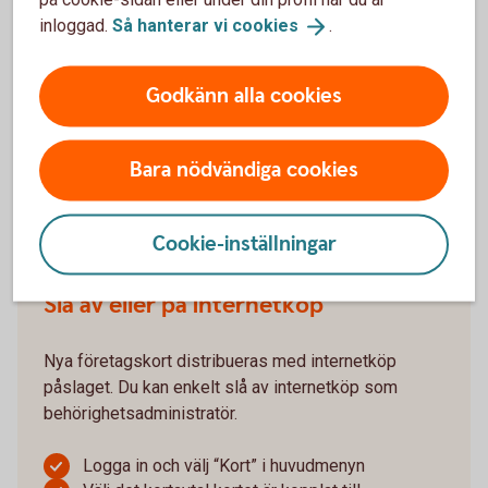
om det behöver aktiveras
inloggad.
Så hanterar vi
cookies
.
Fyll i utgångsdatum och klicka på “Aktivera”
Godkänn alla cookies
Om du saknar internetbanksavtal eller ska aktivera
ett ersättningskort, gör du det genom en första
transaktion i butik eller i någon av bankomats
Bara nödvändiga cookies
automater.
Logga in och aktivera
bankkort
Cookie-inställningar
Slå av eller på internetköp
Nya företagskort distribueras med internetköp
påslaget. Du kan enkelt slå av internetköp som
behörighetsadministratör.
Logga in och välj “Kort” i huvudmenyn