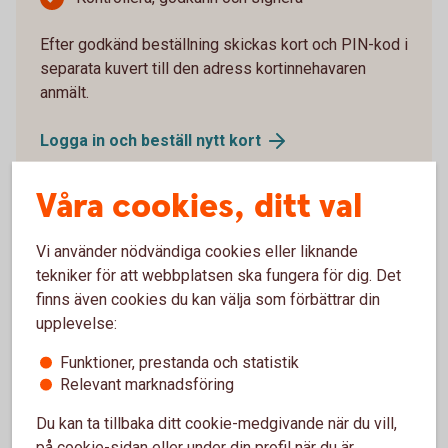
Efter godkänd beställning skickas kort och PIN-kod i
separata kuvert till den adress kortinnehavaren
anmält.
Logga in och beställ nytt
kort
Våra cookies, ditt val
Vi använder nödvändiga cookies eller liknande
Aktivera kort
tekniker för att webbplatsen ska fungera för dig. Det
finns även cookies du kan välja som förbättrar din
Du som har internetbank aktiverar nya kort i
upplevelse:
internetbanken eller appen.
Funktioner, prestanda och statistik
Relevant marknadsföring
Logga in och välj “Kort” i huvudmenyn
Välj det kortavtal kortet är kopplat till
Du kan ta tillbaka ditt cookie-medgivande när du vill,
Klicka på det kort det gäller. Det står intill kortet
på cookie-sidan eller under din profil när du är