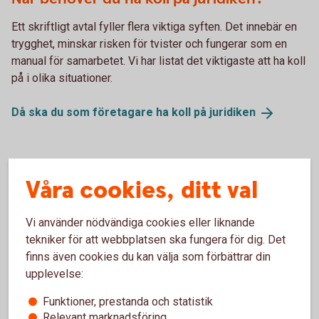
Ett skriftligt avtal fyller flera viktiga syften. Det innebär en
trygghet, minskar risken för tvister och fungerar som en
manual för samarbetet. Vi har listat det viktigaste att ha koll
på i olika situationer.
Då ska du som företagare ha koll på
juridiken
Bli din egen, vid sidan om!
Våra cookies, ditt val
Har du en hobby du skulle kunna tjäna lite extra på eller
sitter du på en affärsidé du inte är beredd att satsa på fullt
Vi använder nödvändiga cookies eller liknande
ut än? Det finns massor med möjligheter att få in
tekniker för att webbplatsen ska fungera för dig. Det
extrapengar på att göra det du gillar eller är bra på.
finns även cookies du kan välja som förbättrar din
upplevelse:
Bli din egen, vid sidan
om!
Funktioner, prestanda och statistik
Relevant marknadsföring