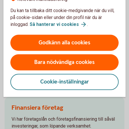
Du kan ta tillbaka ditt cookie-medgivande när du vill,
Bli företagskund hos oss
på cookie-sidan eller under din profil när du är
inloggad.
Så hanterar vi
cookies
.
Ska du starta ett bolag eller har ett etablerat? Vi har
företagspaket för smidiga bankärenden och finns
Godkänn alla cookies
där för er genom hela livscykeln. Oavsett om det är
ett företag, firma eller förening. Välkommen att bli
företagskund hos oss!
Bara nödvändiga cookies
Bli företagskund hos
oss
Cookie-inställningar
Finansiera företag
Vi har företagslån och företagsfinansiering till såväl
investeringar, som löpande verksamhet.