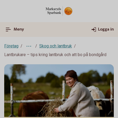
Meny
Logga in
Företag
Skog och lantbruk
Lantbrukare – tips kring lantbruk och att bo på bondgård