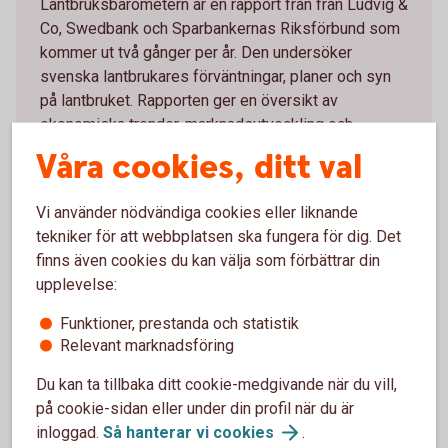
Lantbruksbarometern är en rapport från från Ludvig &
Co, Swedbank och Sparbankernas Riksförbund som
kommer ut två gånger per år. Den undersöker
svenska lantbrukares förväntningar, planer och syn
på lantbruket. Rapporten ger en översikt av
ekonomiska trender, marknadsutveckling och
lantbrukarnas inställning till hållbarhet och
Våra cookies, ditt val
framtidsfrågor inom lantbrukssektorn.
Vi använder nödvändiga cookies eller liknande
Lantbruksbarometern
tekniker för att webbplatsen ska fungera för dig. Det
finns även cookies du kan välja som förbättrar din
upplevelse:
Funktioner, prestanda och statistik
Relevant marknadsföring
Fler tips för dig som är
lantbrukare
Du kan ta tillbaka ditt cookie-medgivande när du vill,
på cookie-sidan eller under din profil när du är
inloggad.
Så hanterar vi
cookies
.