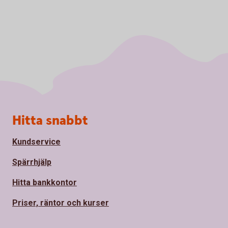
Sidfot
Hitta snabbt
Kundservice
Spärrhjälp
Hitta bankkontor
Priser, räntor och kurser