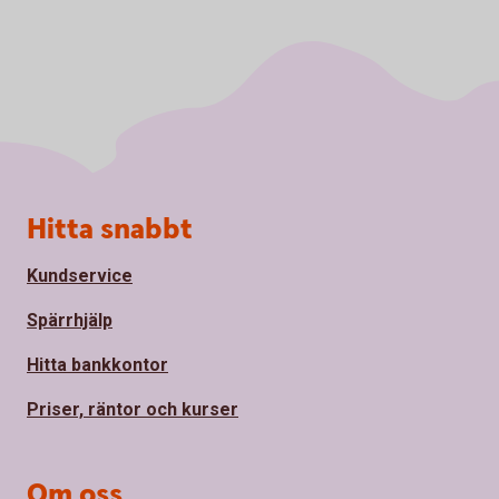
Sidfot
Hitta snabbt
Kundservice
Spärrhjälp
Hitta bankkontor
Priser, räntor och kurser
Om oss