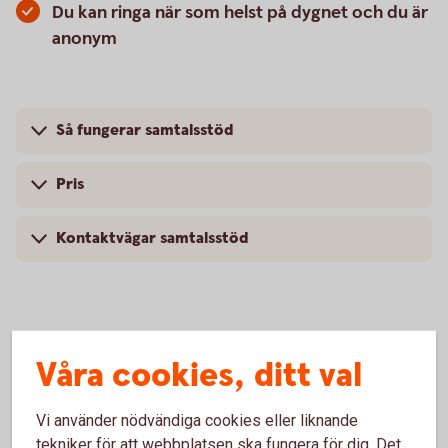
Du kan ringa när som helst på dygnet och du är
anonym
Så fungerar samtalsstöd
Pris
Kontaktvägar samtalsstöd
Rehabilitering och
Våra cookies, ditt val
rehabiliteringsplan
Vi använder nödvändiga cookies eller liknande
tekniker för att webbplatsen ska fungera för dig. Det
Om du eller en anställd skulle bli sjukskriven och behöva