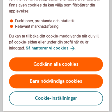
finns även cookies du kan välja som förbättrar din
hjälp att komma tillbaka till arbetet, kan ni få
upplevelse:
arbetslivsinriktat rehabiliteringsstöd via sjukförsäkringen.
Tillsammans med Feelgood skapas en rehabiliteringsplan
Funktioner, prestanda och statistik
för att komma tillbaka till arbetet - och hälsan.
Relevant marknadsföring
Du kan ta tillbaka ditt cookie-medgivande när du vill,
på cookie-sidan eller under din profil när du är
Ingår i din sjukförsäkring
inloggad.
Så hanterar vi
cookies
.
Tillgänglig alla vardagar klockan 08.00-17.00
Arbetslivsinriktad rehabilitering i samarbete
med Feelgood
Godkänn alla cookies
Bara nödvändiga cookies
Så fungerar rehabiliteringsstöd
Cookie-inställningar
Pris