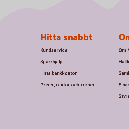
Sidfot
Hitta snabbt
Om
Kundservice
Om M
Spärrhjälp
Håll
Hitta bankkontor
Sam
Priser, räntor och kurser
Fina
Styr