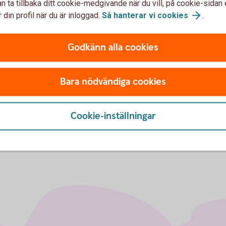
n ta tillbaka ditt cookie-medgivande när du vill, på cookie-sidan 
 din profil när du är inloggad.
Så hanterar vi
cookies
.
Godkänn alla cookies
u först godkänna cookies för Funktioner, prestanda och statistik.
Bara nödvändiga cookies
Cookie-inställningar