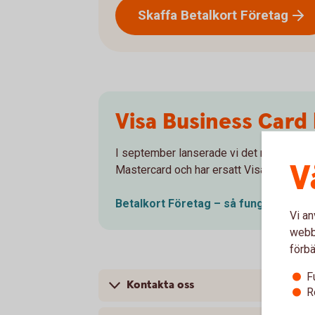
Skaffa Betalkort
Företag
Visa Business Card 
I september lanserade vi det nya företags
V
Mastercard och har ersatt Visa Business 
Betalkort Företag – så fungerar
det
Vi an
webbp
förbä
F
Kontakta oss
R