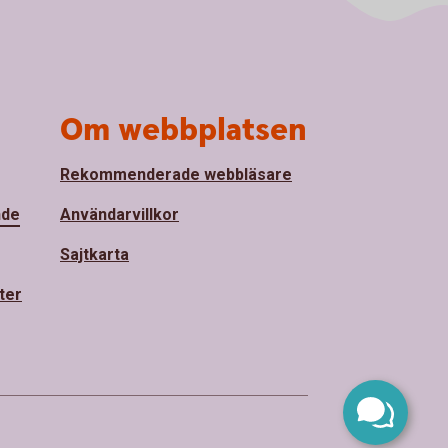
Om webbplatsen
Rekommenderade webbläsare
nde
Användarvillkor
Sajtkarta
ter