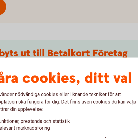
byts ut till Betalkort Företag
kortet Betalkort Företag. Kortet är ett
åra cookies, ditt val
Card, som tagits bort ur vårt produktutbud.
vänder nödvändiga cookies eller liknande tekniker för att
latsen ska fungera för dig. Det finns även cookies du kan välj
ttrar din upplevelse:
unktioner, prestanda och statistik
elevant marknadsföring