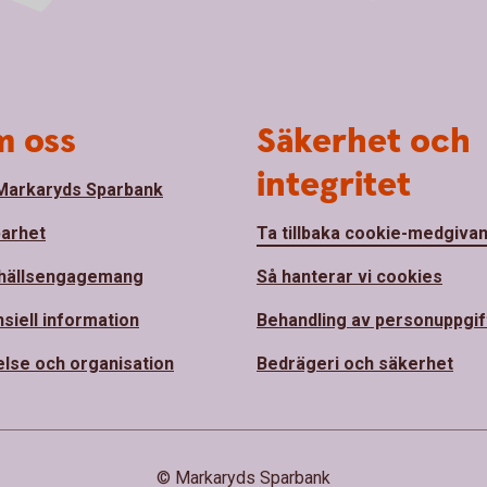
 oss
Säkerhet och
integritet
arkaryds Sparbank
barhet
Ta tillbaka cookie-medgiva
hällsengagemang
Så hanterar vi cookies
nsiell information
Behandling av personuppgif
else och organisation
Bedrägeri och säkerhet
© Markaryds Sparbank