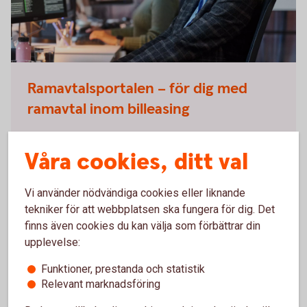
Ramavtalsportalen – för dig med
ramavtal inom billeasing
Ramavtalsportalen gör hanteringen av
billeasingärenden enklare, smidigare och mer
Våra cookies, ditt val
effektiv.
Vi använder nödvändiga cookies eller liknande
Information och funktioner samlat på ett ställe.
tekniker för att webbplatsen ska fungera för dig. Det
Följ status på dina ärenden digitalt, ladda ner
finns även cookies du kan välja som förbättrar din
rapporter och administrera användare.
upplevelse:
Digital signering av dokument gör processen
både smidigare och tryggare.
Funktioner, prestanda och statistik
Frigör tid med kortare ledtider.
Relevant marknadsföring
Du som redan har åtkomst når portalen genom att