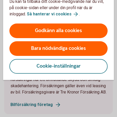
Du kan ta tillbaka ditt cookie-medgivande när du vill,
klicka på Logga in – Objektfinansiering – Portal
på cookie-sidan eller under din profil när du är
Leasing och Avbetalning.
inloggad.
Så hanterar vi cookies
.
Logga in i internetbanken och nå
Ramavtalsportalen
Godkänn alla cookies
Bara nödvändiga cookies
Trygghet med en bilförsäkring
Cookie-inställningar
Behöver du en bilförsäkring till din företagsbil? Våra
försäkringar har ett omfattande skydd och smidig
skadehantering. Försäkringen gäller även vid leasing
av bil. Försäkringsgivare är Tre Kronor Försäkring AB.
Bilförsäkring företag